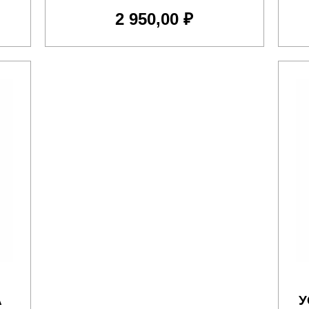
2 950,00 ₽
А
У