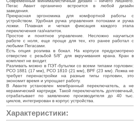
Современный минималистичный дизайн – ничего лишнего.
Пегас Авант органично встроится в любой дизайн
заведения.
Прекрасная эргономика для комфортной работы с
устройством. Удобная ручка управления потоками и ручка
ложки. Плавная и четкая фиксация каждого этапа
переключения газ/напиток.
Простое и понятное управление. Несложно научиться
работе с ноля, еще проще для тех, кто ранее работал с
любыми Пегасами.
Есть опция розлива в бокал. На корпусе предусмотрено
отверстие с резьбой 5/8” для вкручивания крана. Кран в
комплект не входит.
Разливать можно в ПЭТ-бутылки со всеми типами горловин:
PCO 1881 (17 мм), PCO 1810 (21 мм), BPF (23 мм). Ложка не
требует перенастройки на разные типы горловин, это
экономит время и упрощает работу.
В Аванте установлен мембранный переключатель, а не
керамический картридж. Такой переключатель долговечный,
отрабатывает по заявлению производителя до 40 тыс.
циклов, интегрирован в корпус устройства.
Характеристики: