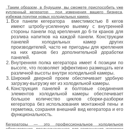
Таким образом, в будущем, вы сможете приспособить уже
купленный кегератор под изменения вашего бизнеса,
избежав покупки новых холодильных камер.
Все панели кегератора вместимостью 8 кегов
имеют штробу-усиленную выемку с внутренней
стороны панели под крепления до 6-ти кранов для
розлива напитков на каждой панели. Конструкции
панелей холодильных камер других
производителей, часто не пригодны для крепления
на них кранов без дополнительной доработки
панелей.
Внутренняя полка кегератора имеет 4 позиции по
высоте, что позволяет эффективно размещать кеги
различной высоты внутри холодильной камеры.
Широкий дверной проем обеспечивает удобную
загрузку-выгрузку кег из холодильной камеры.
Конструкция панелей и болтовые соединения
элементов холодильной камеры обеспечивает
большое количество циклов сборки-разборки
кегератора без использования монтажной пены и
герметика, сохраняя внешний вид кегератора и его
функциональность.
Кегераторы — это профессиональное холодильное
оборудование, предназначенное для сокращения издержек