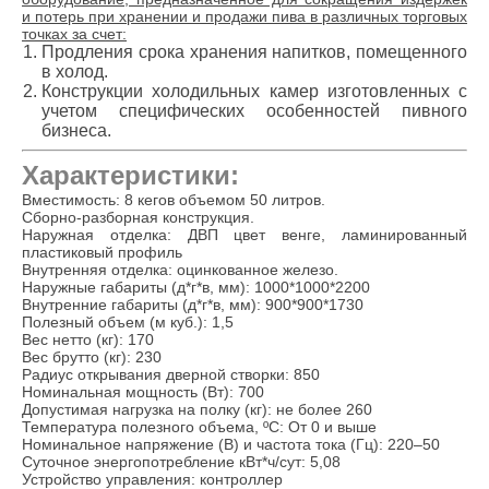
и потерь при хранении и продажи пива в различных торговых
точках за счет:
Продления срока хранения напитков, помещенного
в холод.
Конструкции холодильных камер изготовленных с
учетом специфических особенностей пивного
бизнеса.
Характеристики:
Вместимость: 8 кегов объемом 50 литров.
Сборно-разборная конструкция.
Наружная отделка: ДВП цвет венге, ламинированный
пластиковый профиль
Внутренняя отделка: оцинкованное железо.
Наружные габариты (д*г*в, мм): 1000*1000*2200
Внутренние габариты (д*г*в, мм): 900*900*1730
Полезный объем (м куб.): 1,5
Вес нетто (кг): 170
Вес брутто (кг): 230
Радиус открывания дверной створки: 850
Номинальная мощность (Вт): 700
Допустимая нагрузка на полку (кг): не более 260
Температура полезного объема, ºC: От 0 и выше
Номинальное напряжение (В) и частота тока (Гц): 220–50
Суточное энергопотребление кВт*ч/сут: 5,08
Устройство управления: контроллер